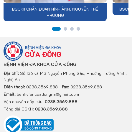
BSCKII CHẨN ĐOÁN HÌNH ẢNH. NGUYỄN THẾ
BSCK 
PHƯƠNG
BỆNH VIỆN ĐA KHOA CỬA ĐÔNG
Địa chỉ:
Số 136 và 143 Nguyễn Phong Sắc, Phường Trường Vinh,
Nghệ An
Điện thoại:
0238.3569.888 -
Fax:
0238.3569.888
Email:
benhviencuadongna@gmail.com
Vận chuyển cấp cứu:
0238.3569.888
Tổng đài CSKH:
0238.3569.888