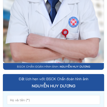
BSCK CHẨN ĐOÁN HÌNH ẢNH.
NGUYỄN HUY DƯƠNG
Đặt lịch hẹn với: BSCK Chẩn đoán hình ảnh
NGUYỄN HUY DƯƠNG