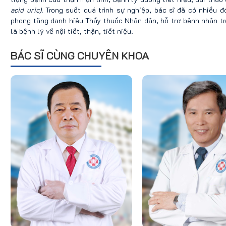
acid uric).
Trong suốt quá trình sự nghiệp, bác sĩ đã có nhiều 
phong tặng danh hiệu Thầy thuốc Nhân dân, hỗ trợ bệnh nhân tron
là bệnh lý về nội tiết, thận, tiết niệu.
BÁC SĨ CÙNG CHUYÊN KHOA