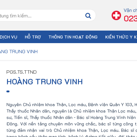
Vận c
023
DỊCH VỤ
HỖ TRỢ
THÔNG TIN HOẠT ĐỘNG
KIẾN THỨC Y 
ÀNG TRUNG VINH
PGS.TS.TTND
HOÀNG TRUNG VINH
Nguyên Chủ nhiệm khoa Thận, Lọc máu, Bệnh viện Quân Y 103, H
Thầy thuốc Nhân dân, nguyên là Chủ nhiệm khoa Thận Lọc máu, 
sư, Tiến sĩ, Thầy thuốc Nhân dân - Bác sĩ Hoàng Trung Vinh hiện
Đông. Với nền tảng chuyên môn vững chắc, bác sĩ từng công t
từng đảm nhận vai trò Chủ nhiệm khoa Thận, Lọc máu. Bác sĩ c
trạng bệnh cầu thận mạn tính, bệnh lý đường tiết niệu, đái tháo