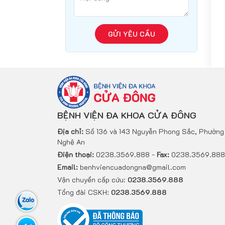
GỬI YÊU CẦU
BỆNH VIỆN ĐA KHOA CỬA ĐÔNG
Địa chỉ:
Số 136 và 143 Nguyễn Phong Sắc, Phường 
Nghệ An
Điện thoại:
0238.3569.888 -
Fax:
0238.3569.888
Email:
benhviencuadongna@gmail.com
Vận chuyển cấp cứu:
0238.3569.888
Tổng đài CSKH:
0238.3569.888