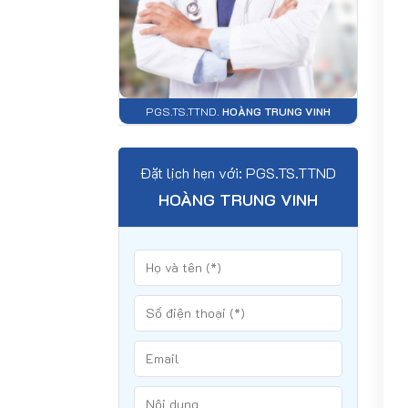
PGS.TS.TTND.
HOÀNG TRUNG VINH
Đặt lịch hẹn với: PGS.TS.TTND
HOÀNG TRUNG VINH