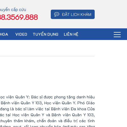
huyển cấp cứu
ĐẶT LỊCH KHÁM
8.3569.888
KHOA
VIDEO
TUYỂN DỤNG
LIÊN HỆ
ọc viện Quân Y: Bác sĩ được phong tặng danh hiệu
Bệnh viện Quân Y 103, Học viện Quân Y. Phó Giáo
 đang là bác sĩ làm việc tại Bệnh viện Đa khoa Cửa
ác tại Học viện Quân Y và Bệnh viện Quân Y 103,
huyên thăm khám, chẩn đoán và điều trị các tình
 đường, gout, rối loạn chuyển hóa
(mỡ máu cao, tăng