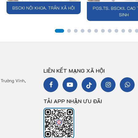
BSCKI NỘI KHOA. TRẦN XÃ HỘI
PGS.TS. BSCKII. CA
SINH
LIÊN KẾT MẠNG XÃ HỘI
Trường Vinh,
TẢI APP NHẬN ƯU ĐÃI