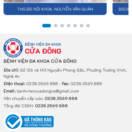
THS.BS NỘI KHOA. NGUYỄN VĂN QUÂN
BSCKI
BỆNH VIỆN ĐA KHOA CỬA ĐÔNG
Địa chỉ:
Số 136 và 143 Nguyễn Phong Sắc, Phường Trường Vinh,
Nghệ An
Điện thoại:
0238.3569.888 -
Fax:
0238.3569.888
Email:
benhviencuadongna@gmail.com
Vận chuyển cấp cứu:
0238.3569.888
Tổng đài CSKH:
0238.3569.888