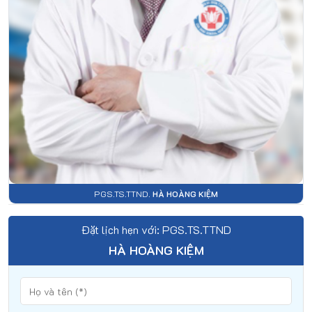
PGS.TS.TTND.
HÀ HOÀNG KIỆM
Đặt lịch hẹn với: PGS.TS.TTND
HÀ HOÀNG KIỆM