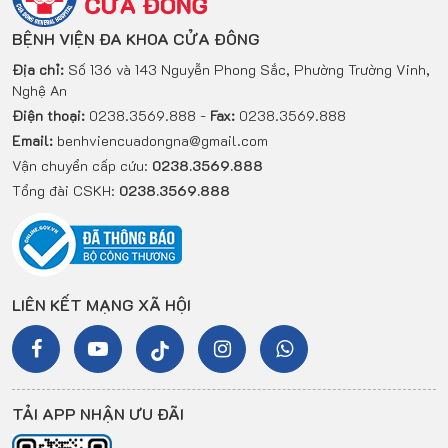
BỆNH VIỆN ĐA KHOA CỬA ĐÔNG
Địa chỉ:
Số 136 và 143 Nguyễn Phong Sắc, Phường Trường Vinh,
Nghệ An
Điện thoại:
0238.3569.888 -
Fax:
0238.3569.888
Email:
benhviencuadongna@gmail.com
Vận chuyển cấp cứu:
0238.3569.888
Tổng đài CSKH:
0238.3569.888
LIÊN KẾT MẠNG XÃ HỘI
TẢI APP NHẬN ƯU ĐÃI