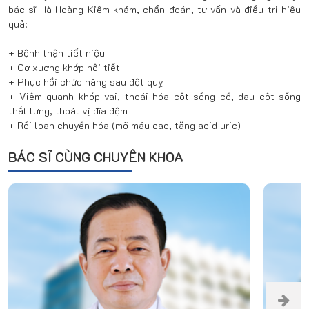
bác sĩ Hà Hoàng Kiệm khám, chẩn đoán, tư vấn và điều trị hiệu
quả:
+ Bệnh thận tiết niệu
+ Cơ xương khớp nội tiết
+ Phục hồi chức năng sau đột quỵ
+ Viêm quanh khớp vai, thoái hóa cột sống cổ, đau cột sống
thắt lưng, thoát vị đĩa đệm
+ Rối loạn chuyển hóa (mỡ máu cao, tăng acid uric)
BÁC SĨ CÙNG CHUYÊN KHOA