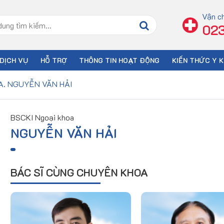
Vận c
023
DỊCH VỤ
HỖ TRỢ
THÔNG TIN HOẠT ĐỘNG
KIẾN THỨC Y 
A. NGUYỄN VĂN HẢI
BSCKI Ngoại khoa
NGUYỄN VĂN HẢI
BÁC SĨ CÙNG CHUYÊN KHOA