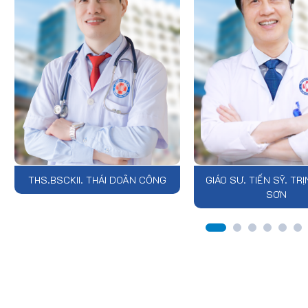
THS.BSCKII. THÁI DOÃN CÔNG
GIÁO SƯ. TIẾN SỸ. TR
SƠN