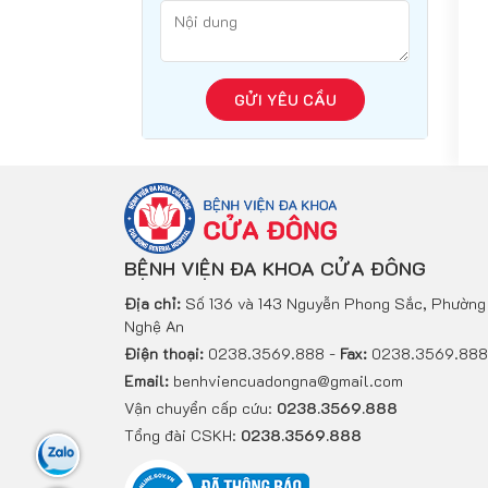
GỬI YÊU CẦU
BỆNH VIỆN ĐA KHOA CỬA ĐÔNG
Địa chỉ:
Số 136 và 143 Nguyễn Phong Sắc, Phường 
Nghệ An
Điện thoại:
0238.3569.888 -
Fax:
0238.3569.888
Email:
benhviencuadongna@gmail.com
Vận chuyển cấp cứu:
0238.3569.888
Tổng đài CSKH:
0238.3569.888