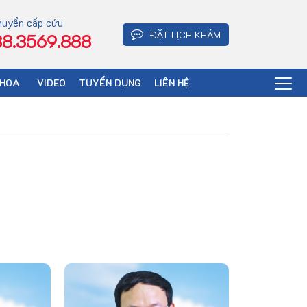
huyển cấp cứu
ĐẶT LỊCH KHÁM
8.3569.888
KHOA
VIDEO
TUYỂN DỤNG
LIÊN HỆ