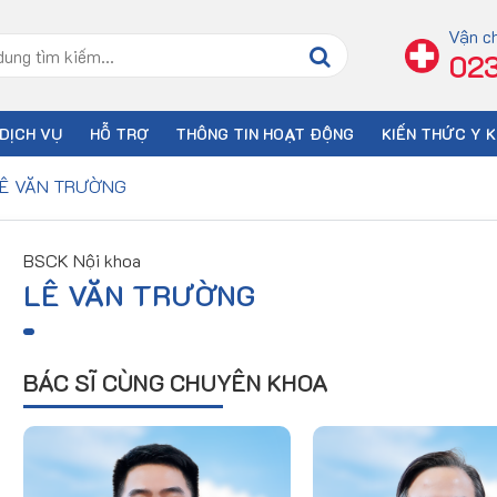
Vận c
023
DỊCH VỤ
HỖ TRỢ
THÔNG TIN HOẠT ĐỘNG
KIẾN THỨC Y 
LÊ VĂN TRƯỜNG
BSCK Nội khoa
LÊ VĂN TRƯỜNG
BÁC SĨ CÙNG CHUYÊN KHOA