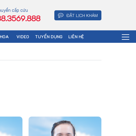
huyển cấp cứu
ĐẶT LỊCH KHÁM
8.3569.888
KHOA
VIDEO
TUYỂN DỤNG
LIÊN HỆ