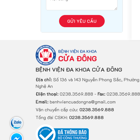
GỬI YÊU CẦU
BỆNH VIỆN ĐA KHOA CỬA ĐÔNG
Địa chỉ:
Số 136 và 143 Nguyễn Phong Sắc, Phường 
Nghệ An
Điện thoại:
0238.3569.888 -
Fax:
0238.3569.888
Email:
benhviencuadongna@gmail.com
Vận chuyển cấp cứu:
0238.3569.888
Tổng đài CSKH:
0238.3569.888