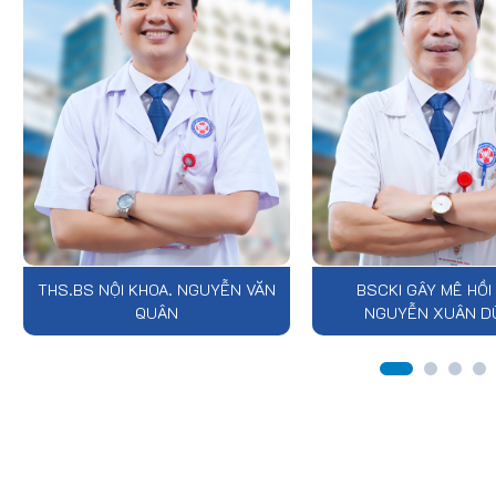
THS.BS NỘI KHOA. NGUYỄN VĂN
BSCKI GÂY MÊ HỒI
QUÂN
NGUYỄN XUÂN D