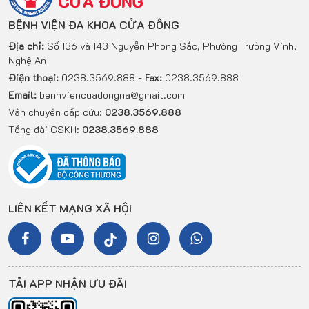
BỆNH VIỆN ĐA KHOA CỬA ĐÔNG
Địa chỉ:
Số 136 và 143 Nguyễn Phong Sắc, Phường Trường Vinh,
Nghệ An
Điện thoại:
0238.3569.888 -
Fax:
0238.3569.888
Email:
benhviencuadongna@gmail.com
Vận chuyển cấp cứu:
0238.3569.888
Tổng đài CSKH:
0238.3569.888
LIÊN KẾT MẠNG XÃ HỘI
TẢI APP NHẬN ƯU ĐÃI