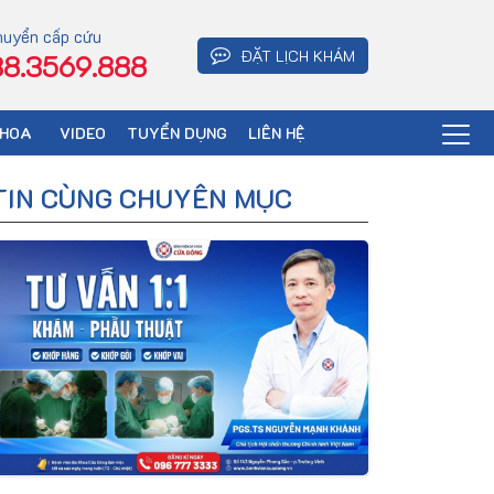
huyển cấp cứu
ĐẶT LỊCH KHÁM
8.3569.888
KHOA
VIDEO
TUYỂN DỤNG
LIÊN HỆ
TIN CÙNG CHUYÊN MỤC