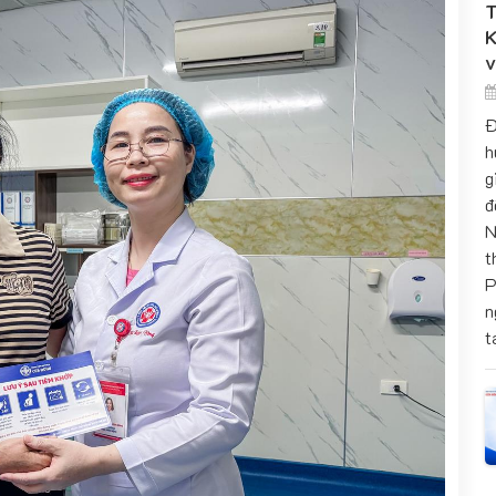
T
K
v
Đ
h
g
đ
N
t
P
n
t