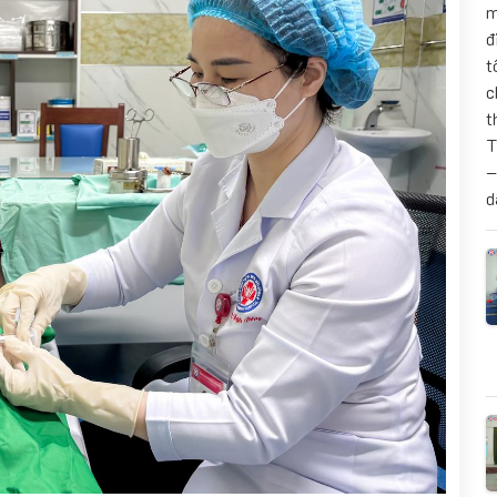
m
đ
t
c
t
T
–
d