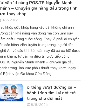
ư vấn 1:1 cùng PGS.TS Nguyễn Mạnh
hánh – Chuyên gia hàng đầu trong lĩnh
ực thay khớp
8/7/2026
au khớp gối, khớp háng kéo dài không chỉ ảnh
ưởng đến khả năng vận động mà còn làm suy
iảm chất lượng cuộc sống. Thay vì phải di chuyển
ến các bệnh viện tuyến trung ương, người dân
ghệ An và các tỉnh lân cận nay đã có cơ hội được
hăm khám, tư vấn và điều trị trực tiếp cùng
GS.TS Nguyễn Mạnh Khánh – chuyên gia đầu
gành trong lĩnh vực phẫu thuật thay khớp, ngay
ại Bệnh viện Đa khoa Cửa Đông.
6 tiếng vượt đường xa –
hành trình tìm lại nét trẻ
trung cho đôi mắt
8/8/2026