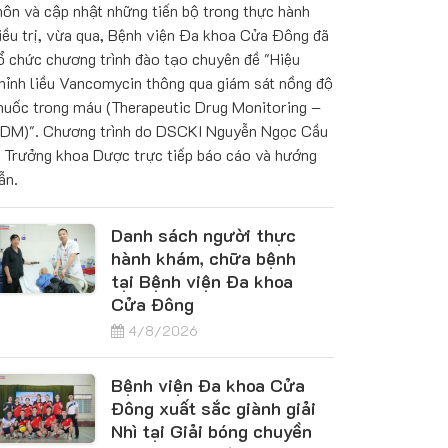
ôn và cập nhật những tiến bộ trong thực hành
iều trị, vừa qua, Bệnh viện Đa khoa Cửa Đông đã
ổ chức chương trình đào tạo chuyên đề "Hiệu
hỉnh liều Vancomycin thông qua giám sát nồng độ
huốc trong máu (Therapeutic Drug Monitoring –
DM)". Chương trình do DSCKI Nguyễn Ngọc Cầu
 Trưởng khoa Dược trực tiếp báo cáo và hướng
ẫn.
Danh sách người thực
hành khám, chữa bệnh
tại Bệnh viện Đa khoa
Cửa Đông
4/8/2026
Bệnh viện Đa khoa Cửa
Đông xuất sắc giành giải
Nhì tại Giải bóng chuyền