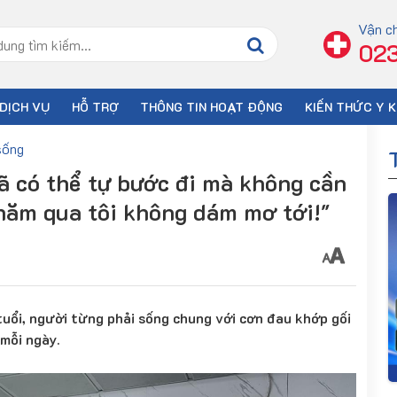
Vận c
023
DỊCH VỤ
HỖ TRỢ
THÔNG TIN HOẠT ĐỘNG
KIẾN THỨC Y 
sống
đã có thể tự bước đi mà không cần
 năm qua tôi không dám mơ tới!"
 tuổi, người từng phải sống chung với cơn đau khớp gối
 mỗi ngày.