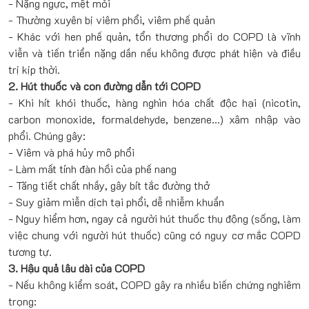
- Nặng ngực, mệt mỏi
- Thường xuyên bị viêm phổi, viêm phế quản
- Khác với hen phế quản, tổn thương phổi do COPD là vĩnh
viễn và tiến triển nặng dần nếu không được phát hiện và điều
trị kịp thời.
2. Hút thuốc và con đường dẫn tới COPD
- Khi hít khói thuốc, hàng nghìn hóa chất độc hại (nicotin,
carbon monoxide, formaldehyde, benzene…) xâm nhập vào
phổi. Chúng gây:
- Viêm và phá hủy mô phổi
- Làm mất tính đàn hồi của phế nang
- Tăng tiết chất nhầy, gây bít tắc đường thở
- Suy giảm miễn dịch tại phổi, dễ nhiễm khuẩn
- Nguy hiểm hơn, ngay cả người hút thuốc thụ động (sống, làm
việc chung với người hút thuốc) cũng có nguy cơ mắc COPD
tương tự.
3. Hậu quả lâu dài của COPD
- Nếu không kiểm soát, COPD gây ra nhiều biến chứng nghiêm
trọng: