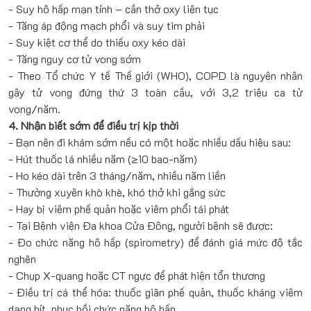
- Suy hô hấp mạn tính – cần thở oxy liên tục
- Tăng áp động mạch phổi và suy tim phải
- Suy kiệt cơ thể do thiếu oxy kéo dài
- Tăng nguy cơ tử vong sớm
- Theo Tổ chức Y tế Thế giới (WHO), COPD là nguyên nhân
gây tử vong đứng thứ 3 toàn cầu, với 3,2 triệu ca tử
vong/năm.
4. Nhận biết sớm để điều trị kịp thời
- Bạn nên đi khám sớm nếu có một hoặc nhiều dấu hiệu sau:
- Hút thuốc lá nhiều năm (≥10 bao-năm)
- Ho kéo dài trên 3 tháng/năm, nhiều năm liền
- Thường xuyên khò khè, khó thở khi gắng sức
- Hay bị viêm phế quản hoặc viêm phổi tái phát
- Tại Bệnh viện Đa khoa Cửa Đông, người bệnh sẽ được:
- Đo chức năng hô hấp (spirometry) để đánh giá mức độ tắc
nghẽn
- Chụp X-quang hoặc CT ngực để phát hiện tổn thương
- Điều trị cá thể hóa: thuốc giãn phế quản, thuốc kháng viêm
dạng hít, phục hồi chức năng hô hấp