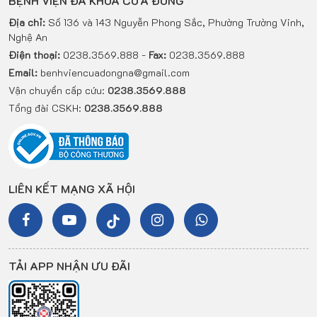
BỆNH VIỆN ĐA KHOA CỬA ĐÔNG
Địa chỉ:
Số 136 và 143 Nguyễn Phong Sắc, Phường Trường Vinh,
Nghệ An
Điện thoại:
0238.3569.888 -
Fax:
0238.3569.888
Email:
benhviencuadongna@gmail.com
Vận chuyển cấp cứu:
0238.3569.888
Tổng đài CSKH:
0238.3569.888
LIÊN KẾT MẠNG XÃ HỘI
TẢI APP NHẬN ƯU ĐÃI