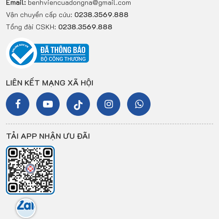
Email:
benhviencuadongna@gmail.com
Vận chuyển cấp cứu:
0238.3569.888
Tổng đài CSKH:
0238.3569.888
LIÊN KẾT MẠNG XÃ HỘI
TẢI APP NHẬN ƯU ĐÃI