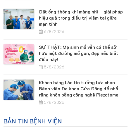
Đặt ống thông khí màng nhĩ – giải pháp
hiệu quả trong điều trị viêm tai giữa
mạn tính
6/8/2026
SỰ THẬT: Mẹ sinh mổ vẫn có thể sở
hữu một đường mổ gọn, đẹp nếu biết
điều này!
5/8/2026
Khách hàng Lào tin tưởng lựa chọn
Bệnh viện Đa khoa Cửa Đông để nhổ
răng khôn bằng công nghệ Piezotome
5/8/2026
BẢN TIN BỆNH VIỆN