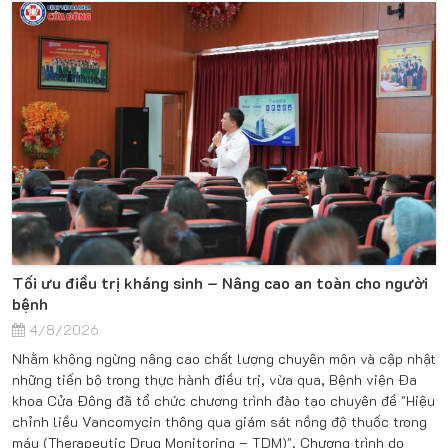
Tối ưu điều trị kháng sinh – Nâng cao an toàn cho người
bệnh
4/8/2026
Nhằm không ngừng nâng cao chất lượng chuyên môn và cập nhật
những tiến bộ trong thực hành điều trị, vừa qua, Bệnh viện Đa
khoa Cửa Đông đã tổ chức chương trình đào tạo chuyên đề "Hiệu
chỉnh liều Vancomycin thông qua giám sát nồng độ thuốc trong
máu (Therapeutic Drug Monitoring – TDM)". Chương trình do