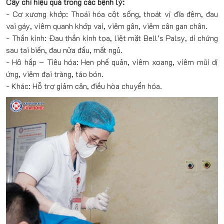
Cấy chỉ hiệu quả trong các bệnh lý:
- Cơ xương khớp: Thoái hóa cột sống, thoát vị đĩa đệm, đau
vai gáy, viêm quanh khớp vai, viêm gân, viêm cân gan chân.
- Thần kinh: Đau thần kinh tọa, liệt mặt Bell’s Palsy, di chứng
sau tai biến, đau nửa đầu, mất ngủ.
- Hô hấp – Tiêu hóa: Hen phế quản, viêm xoang, viêm mũi dị
ứng, viêm đại tràng, táo bón.
- Khác: Hỗ trợ giảm cân, điều hòa chuyển hóa.