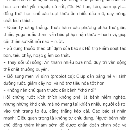
hòa tan như yến mạch, cà rốt, đậu Hà Lan, táo, cam quýt…;
đồng thời hạn chế các loại thức ăn nhiều dầu mỡ, cay nóng,
chất kích thích.
- Quản lý căng thẳng: Thực hành các phương pháp thư giãn,
thiền, yoga hoặc tham vấn liệu pháp nhận thức – hành vi, giúp
cải thiện sự kết nối não – ruột.
- Sử dụng thuốc theo chỉ định của bác sĩ: Hỗ trợ kiểm soát táo
bón, tiêu chảy, hoặc giảm co thắt.
- Thay đổi lối sống: Ăn thành nhiều bữa nhỏ, duy trì vận động
thể chất thường xuyên.
- Bổ sung men vi sinh (probiotics): Giúp cân bằng hệ vi sinh
đường ruột, giảm đầy hơi và hỗ trợ tiêu hóa tốt hơn.
- Không nên chủ quan trước căn bệnh “khó nói”
Hội chứng ruột kích thích không phải là bệnh hiểm nghèo,
nhưng những khó chịu mà nó mang lại khiến nhiều người dễ rơi
vào tình trạng lo âu, căng thẳng kéo dài. Các bác sĩ nhấn
mạnh: Điều quan trọng là không tự chịu đựng. Người bệnh nên
chủ động thăm khám sớm để được chẩn đoán chính xác và