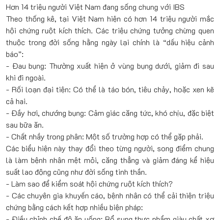
Hơn 14 triệu người Việt Nam đang sống chung với IBS
Theo thống kê, tại Việt Nam hiện có hơn 14 triệu người mắc
hội chứng ruột kích thích. Các triệu chứng tưởng chừng quen
thuộc trong đời sống hằng ngày lại chính là “dấu hiệu cảnh
báo”:
- Đau bụng: Thường xuất hiện ở vùng bụng dưới, giảm đi sau
khi đi ngoài.
- Rối loạn đại tiện: Có thể là táo bón, tiêu chảy, hoặc xen kẽ
cả hai.
- Đầy hơi, chướng bụng: Cảm giác căng tức, khó chịu, đặc biệt
sau bữa ăn.
- Chất nhầy trong phân: Một số trường hợp có thể gặp phải.
Các biểu hiện này thay đổi theo từng người, song điểm chung
là làm bệnh nhân mệt mỏi, căng thẳng và giảm đáng kể hiệu
suất lao động cũng như đời sống tinh thần.
- Làm sao để kiểm soát hội chứng ruột kích thích?
- Các chuyên gia khuyến cáo, bệnh nhân có thể cải thiện triệu
chứng bằng cách kết hợp nhiều biện pháp:
- Điều chỉnh chế độ ăn uống: Bổ sung thực phẩm giàu chất xơ