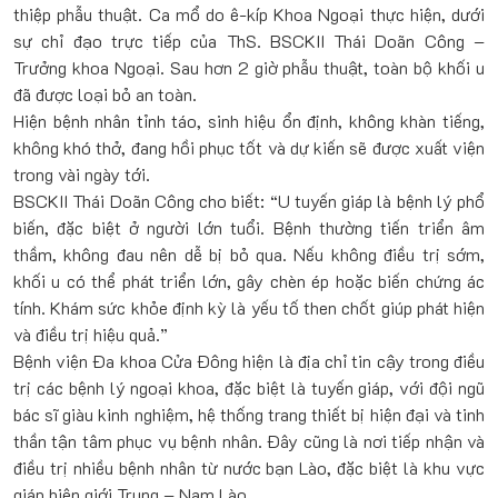
thiệp phẫu thuật. Ca mổ do ê-kíp Khoa Ngoại thực hiện, dưới
sự chỉ đạo trực tiếp của ThS. BSCKII Thái Doãn Công –
Trưởng khoa Ngoại. Sau hơn 2 giờ phẫu thuật, toàn bộ khối u
đã được loại bỏ an toàn.
Hiện bệnh nhân tỉnh táo, sinh hiệu ổn định, không khàn tiếng,
không khó thở, đang hồi phục tốt và dự kiến sẽ được xuất viện
trong vài ngày tới.
BSCKII Thái Doãn Công cho biết: “U tuyến giáp là bệnh lý phổ
biến, đặc biệt ở người lớn tuổi. Bệnh thường tiến triển âm
thầm, không đau nên dễ bị bỏ qua. Nếu không điều trị sớm,
khối u có thể phát triển lớn, gây chèn ép hoặc biến chứng ác
tính. Khám sức khỏe định kỳ là yếu tố then chốt giúp phát hiện
và điều trị hiệu quả.”
Bệnh viện Đa khoa Cửa Đông hiện là địa chỉ tin cậy trong điều
trị các bệnh lý ngoại khoa, đặc biệt là tuyến giáp, với đội ngũ
bác sĩ giàu kinh nghiệm, hệ thống trang thiết bị hiện đại và tinh
thần tận tâm phục vụ bệnh nhân. Đây cũng là nơi tiếp nhận và
điều trị nhiều bệnh nhân từ nước bạn Lào, đặc biệt là khu vực
giáp biên giới Trung – Nam Lào.