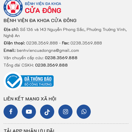
BỆNH VIỆN ĐA KHOA CỬA ĐÔNG
Địa chỉ:
Số 136 và 143 Nguyễn Phong Sắc, Phường Trường Vinh,
Nghệ An
Điện thoại:
0238.3569.888 -
Fax:
0238.3569.888
Email:
benhviencuadongna@gmail.com
Vận chuyển cấp cứu:
0238.3569.888
Tổng đài CSKH:
0238.3569.888
LIÊN KẾT MẠNG XÃ HỘI
TẢI APP NHẬN ƯU ĐÃI