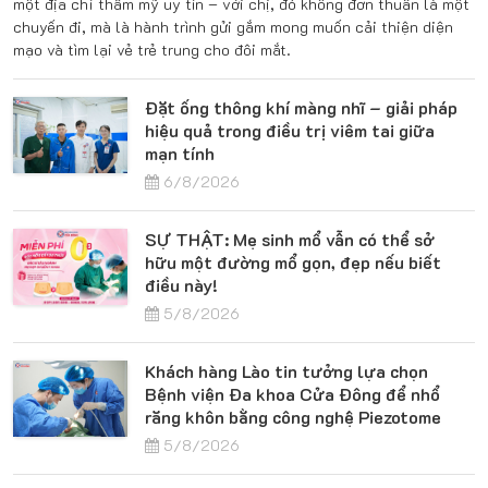
một địa chỉ thẩm mỹ uy tín – với chị, đó không đơn thuần là một
chuyến đi, mà là hành trình gửi gắm mong muốn cải thiện diện
mạo và tìm lại vẻ trẻ trung cho đôi mắt.
Đặt ống thông khí màng nhĩ – giải pháp
hiệu quả trong điều trị viêm tai giữa
mạn tính
6/8/2026
SỰ THẬT: Mẹ sinh mổ vẫn có thể sở
hữu một đường mổ gọn, đẹp nếu biết
điều này!
5/8/2026
Khách hàng Lào tin tưởng lựa chọn
Bệnh viện Đa khoa Cửa Đông để nhổ
răng khôn bằng công nghệ Piezotome
5/8/2026