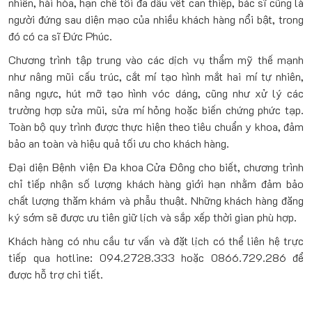
nhiên, hài hòa, hạn chế tối đa dấu vết can thiệp, bác sĩ cũng là
người đứng sau diện mạo của nhiều khách hàng nổi bật, trong
đó có ca sĩ
Đức Phúc
.
Chương trình tập trung vào các dịch vụ thẩm mỹ thế mạnh
như nâng mũi cấu trúc, cắt mí tạo hình mắt hai mí tự nhiên,
nâng ngực, hút mỡ tạo hình vóc dáng, cũng như xử lý các
trường hợp sửa mũi, sửa mí hỏng hoặc biến chứng phức tạp.
Toàn bộ quy trình được thực hiện theo tiêu chuẩn y khoa, đảm
bảo an toàn và hiệu quả tối ưu cho khách hàng.
Đại diện Bệnh viện Đa khoa Cửa Đông cho biết, chương trình
chỉ tiếp nhận số lượng khách hàng giới hạn nhằm đảm bảo
chất lượng thăm khám và phẫu thuật. Những khách hàng đăng
ký sớm sẽ được ưu tiên giữ lịch và sắp xếp thời gian phù hợp.
Khách hàng có nhu cầu tư vấn và đặt lịch có thể liên hệ trực
tiếp qua hotline: 094.2728.333 hoặc 0866.729.286 để
được hỗ trợ chi tiết.