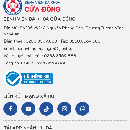
BỆNH VIỆN ĐA KHOA CỬA ĐÔNG
Địa chỉ:
Số 136 và 143 Nguyễn Phong Sắc, Phường Trường Vinh,
Nghệ An
Điện thoại:
0238.3569.888 -
Fax:
0238.3569.888
Email:
benhviencuadongna@gmail.com
Vận chuyển cấp cứu:
0238.3569.888
Tổng đài CSKH:
0238.3569.888
LIÊN KẾT MẠNG XÃ HỘI
TẢI APP NHẬN ƯU ĐÃI