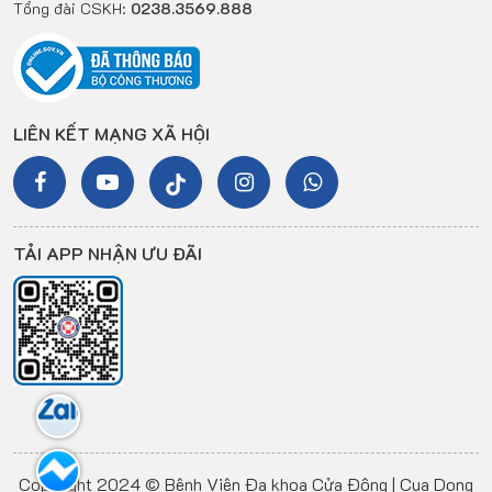
Tổng đài CSKH:
0238.3569.888
LIÊN KẾT MẠNG XÃ HỘI
TẢI APP NHẬN ƯU ĐÃI
Copyright 2024 © Bệnh Viện Đa khoa Cửa Đông | Cua Dong