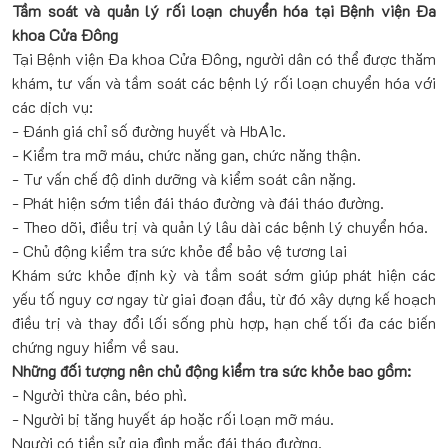
Tầm soát và quản lý rối loạn chuyển hóa tại Bệnh viện Đa
khoa Cửa Đông
Tại Bệnh viện Đa khoa Cửa Đông, người dân có thể được thăm
khám, tư vấn và tầm soát các bệnh lý rối loạn chuyển hóa với
các dịch vụ:
- Đánh giá chỉ số đường huyết và HbA1c.
- Kiểm tra mỡ máu, chức năng gan, chức năng thận.
- Tư vấn chế độ dinh dưỡng và kiểm soát cân nặng.
- Phát hiện sớm tiền đái tháo đường và đái tháo đường.
- Theo dõi, điều trị và quản lý lâu dài các bệnh lý chuyển hóa.
- Chủ động kiểm tra sức khỏe để bảo vệ tương lai
Khám sức khỏe định kỳ và tầm soát sớm giúp phát hiện các
yếu tố nguy cơ ngay từ giai đoạn đầu, từ đó xây dựng kế hoạch
điều trị và thay đổi lối sống phù hợp, hạn chế tối đa các biến
chứng nguy hiểm về sau.
Những đối tượng nên chủ động kiểm tra sức khỏe bao gồm:
- Người thừa cân, béo phì.
- Người bị tăng huyết áp hoặc rối loạn mỡ máu.
Người có tiền sử gia đình mắc đái tháo đường.