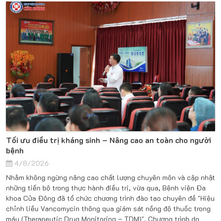
Tối ưu điều trị kháng sinh – Nâng cao an toàn cho người
bệnh
4/8/2026
Nhằm không ngừng nâng cao chất lượng chuyên môn và cập nhật
những tiến bộ trong thực hành điều trị, vừa qua, Bệnh viện Đa
khoa Cửa Đông đã tổ chức chương trình đào tạo chuyên đề "Hiệu
chỉnh liều Vancomycin thông qua giám sát nồng độ thuốc trong
máu (Therapeutic Drug Monitoring – TDM)". Chương trình do