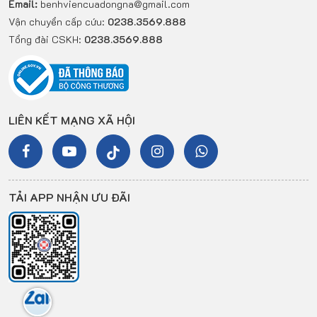
Email:
benhviencuadongna@gmail.com
Vận chuyển cấp cứu:
0238.3569.888
Tổng đài CSKH:
0238.3569.888
LIÊN KẾT MẠNG XÃ HỘI
TẢI APP NHẬN ƯU ĐÃI