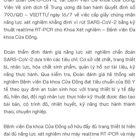
Viện Vệ sinh dịch tễ Trung ương đã ban hành Quyết định số
790/QĐ – VSDTTƯ ngày 16/7 về việc cấp giấy chứng nhận
năng lực xét nghiệm khẳng định vi rút SARS-CoV-2 bằng kỹ
thuật realtime RT-PCR cho Khoa Xét nghiệm – Bệnh viện Đa
khoa Cửa Đông.
Đoàn thẩm định đánh giá năng lực xét nghiệm chẩn đoán
SARS-CoV-2 dựa trên các tiêu chí: Cơ sở vật chất, trang thiết
bị, nhân lực, hóa chất sinh phẩm, quản lý hồ sơ tài liệu, kỹ
năng thực hành. Qua kiểm tra, Đoàn đánh giá hệ thống xét
nghiệm Bệnh viện Đa khoa Cửa Đông đạt tiêu chuẩn của Bộ Y
tế theo quy định an toàn sinh học với trang thiết bị y tế đầy
đủ, hiện đại, đội ngũ nhân lực thực hiện kỹ thuật được đào tạo
bài bản, có trình độ, nhiệt huyết, kỹ năng thực hành thành
thạo, chuyên nghiệp.
Bệnh viện Đa khoa Cửa Đông sở hữu đầy đủ trang thiết bị hiện
đại đủ năng lực xét nghiệm như máy realtime RT-PCR và máy