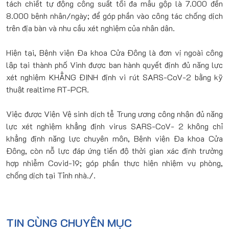
tách chiết tự động công suất tối đa mẫu gộp là 7.000 đến
8.000 bệnh nhân/ngày; để góp phần vào công tác chống dịch
trên địa bàn và nhu cầu xét nghiệm của nhân dân.
Hiện tại, Bệnh viện Đa khoa Cửa Đông là đơn vị ngoài công
lập tại thành phố Vinh được ban hành quyết định đủ năng lực
xét nghiệm KHẲNG ĐỊNH định vi rút SARS-CoV-2 bằng kỹ
thuật realtime RT-PCR.
Việc được Viện Vệ sinh dịch tễ Trung ương công nhận đủ năng
lực xét nghiệm khẳng định virus SARS-CoV- 2 không chỉ
khẳng định năng lực chuyên môn, Bệnh viện Đa khoa Cửa
Đông, còn nỗ lực đáp ứng tiến độ thời gian xác định trường
hợp nhiễm Covid-19; góp phần thực hiện nhiệm vụ phòng,
chống dịch tại Tỉnh nhà./.
TIN CÙNG CHUYÊN MỤC