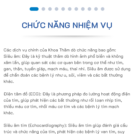
CHỨC NĂNG NHIỆM VỤ
Các dịch vụ chính của Khoa Thăm dò chức năng bao gồm:
Siêu âm: Đây là kỹ thuật thăm dò hình ảnh phổ biến và không
xâm lấn, giúp quan sát các cơ quan bên trong cơ thể như tim,
gan, thận, tuyến giáp, mạch máu, thai nhi. Siêu âm được sử dụng
để chẩn đoán các bệnh lý như u, sỏi, viêm và các bất thường
khác.
Điện tâm đồ (ECG): Đây là phương pháp đo lường hoạt động điện
của tim, giúp phát hiện các bất thường như rối loạn nhịp tim,
thiếu máu cơ tim, nhồi máu cơ tim và các bệnh lý tim mạch
khác.
Siêu âm tim (Echocardiography): Siêu âm tim giúp đánh giá cấu
trúc và chức năng của tim, phát hiện các bệnh lý van tim, suy