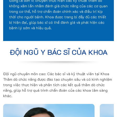
Đông là đơn vị chuyên thực hiện các kỹ thuật thăm dò
không xâm lấn nhằm đánh giá chức năng của các cơ quan
trong cơ thể, hỗ trợ chẩn đoán chính xác và điều trị kịp
thời cho người bệnh. Khoa được trang bị đầy đủ các thiết
bị hiện đại, giúp bác sĩ có thể đánh giá và phát hiện các
bệnh lý sớm và hiệu quả.
ĐỘI NGŨ Y BÁC SĨ CỦA KHOA
Đội ngũ chuyên môn cao: Các bác sĩ và kỹ thuật viên tại Khoa
Thăm dò chức năng được đào tạo chuyên sâu và có kinh nghiệm
trong việc thực hiện và phân tích các kết quả thăm dò chức
năng, giúp hỗ trợ quá trình chẩn đoán của các khoa lâm sàng
khác.