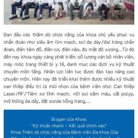
Ban đầu các thăm dò chức năng của khoa chủ yếu phục vụ
chẩn đoán như siêu âm tim mạch, soi dạ dày/đại tràng chẩn
đoán, điện tâm đồ, điện cơ, điện não, đo mật độ xương…Từ đó
đến nay khoa ngày càng phát triển: số lượng cán bộ nhân viên,
máy móc trang thiết bị y tế, danh mục các dịch vụ kỹ thuật
chuyên môn tăng. Nhân lực liên tục được đào tạo nâng cao
chuyên môn. Hiện nay đã triển khai thêm được nhiều kỹ thuật
can thiệp điều trị là mũi nhọn của bệnh viện như: Can thiệp
Laser/RF/Tiêm xơ tĩnh mạch; nội soi cầm máu, cắt polyp,
mở thông dạ dầy, đặt sonde hỗng tràng,…
Slogan của Khoa:
"Kỹ thuật nhanh – Kết quả chính xác"
Khoa Thăm dò chức năng của Bệnh viện Đa khoa Cửa