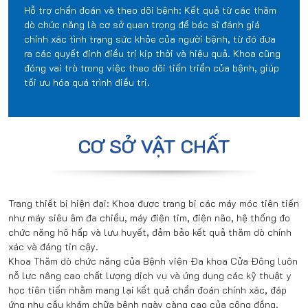
Hỗ trợ chẩn đoán và theo dõi bệnh: Kết quả từ các thăm
dò chức năng là cơ sở quan trọng để bác sĩ đánh giá
chính xác tình trạng sức khỏe của người bệnh, từ đó đưa
ra các quyết định điều trị kịp thời và hiệu quả. Khoa cũng
đóng vai trò trong việc theo dõi tiến triển của bệnh, giúp
tối ưu hóa quá trình điều trị.
CƠ SỞ VẬT CHẤT
Trang thiết bị hiện đại: Khoa được trang bị các máy móc tiên tiến
như máy siêu âm đa chiều, máy điện tim, điện não, hệ thống đo
chức năng hô hấp và lưu huyết, đảm bảo kết quả thăm dò chính
xác và đáng tin cậy.
Khoa Thăm dò chức năng của Bệnh viện Đa khoa Cửa Đông luôn
nỗ lực nâng cao chất lượng dịch vụ và ứng dụng các kỹ thuật y
học tiên tiến nhằm mang lại kết quả chẩn đoán chính xác, đáp
ứng nhu cầu khám chữa bệnh ngày càng cao của cộng đồng.