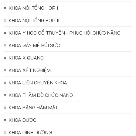
KHOA NỘI TỔNG HỢP I
KHOA NỘI TỔNG HỢP II
KHOA Y HỌC CỔ TRUYỀN - PHỤC HỒI CHỨC NĂNG
KHOA GÂY MÊ HỒI SỨC
KHOA X QUANG
KHOA XÉT NGHIỆM
KHOA LIÊN CHUYÊN KHOA
KHOA THĂM DÒ CHỨC NĂNG
KHOA RĂNG HÀM MẶT
KHOA DƯỢC
KHOA DINH DƯỠNG