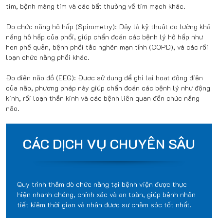
tim, bệnh màng tim và các bất thường về tim mạch khác.
Đo chức năng hô hấp (Spirometry): Đây là kỹ thuật đo lường khả
năng hô hấp của phổi, giúp chẩn đoán các bệnh lý hô hấp như
hen phế quản, bệnh phổi tắc nghẽn mạn tính (COPD), và các rối
loạn chức năng phổi khác.
Đo điện não đồ (EEG): Được sử dụng để ghi lại hoạt động điện
của não, phương pháp này giúp chẩn đoán các bệnh lý như động
kinh, rối loạn thần kinh và các bệnh liên quan đến chức năng
não.
CÁC DỊCH VỤ CHUYÊN SÂU
Quy trình thăm dò chức năng tại bệnh viện được thực
hiện nhanh chóng, chính xác và an toàn, giúp bệnh nhân
tiết kiệm thời gian và nhận được sự chăm sóc tốt nhất.