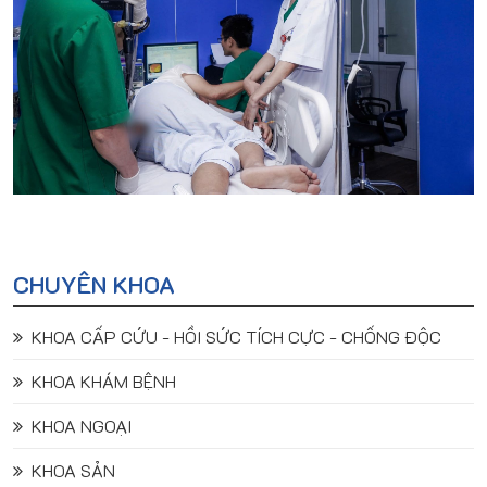
CHUYÊN KHOA
KHOA CẤP CỨU - HỒI SỨC TÍCH CỰC - CHỐNG ĐỘC
KHOA KHÁM BỆNH
KHOA NGOẠI
KHOA SẢN