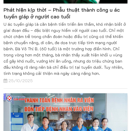
Phát hiện kịp thời – Phẫu thuật thành công u ác
tuyến giáp ở người cao tuổi
U ác tuyến giáp là căn bệnh tiến triển âm thầm, khó nhận biết ở
giai đoạn đầu – đặc biệt nguy hiểm với người cao tuổi. Chỉ một
chút chậm trễ trong chẩn đoán hoặc điều trị cũng có thể khiến
bệnh chuyển nặng, di căn, đe dọa trực tiếp tính mạng người
bệnh. Bà Võ Thị B. (60 tuổi) là một trường hợp điển hình. Chỉ
trong vòng hơn một tháng, bà nhận thấy xuất hiện khối u vùng
cổ gây khó nuốt, vướng khi ăn uống, nhưng do triệu chứng ban
đầu không rõ ràng nên bà chỉ điều trị tại tuyến dưới. Tuy nhiên,
tình trạng không cải thiện mà ngày càng nặng hơn.
25/10/2025