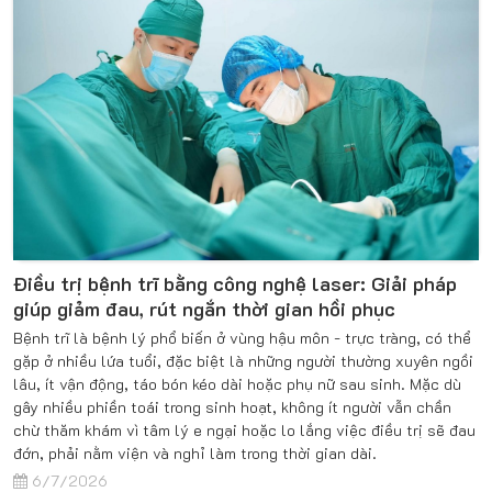
Điều trị bệnh trĩ bằng công nghệ laser: Giải pháp
giúp giảm đau, rút ngắn thời gian hồi phục
Bệnh trĩ là bệnh lý phổ biến ở vùng hậu môn - trực tràng, có thể
gặp ở nhiều lứa tuổi, đặc biệt là những người thường xuyên ngồi
lâu, ít vận động, táo bón kéo dài hoặc phụ nữ sau sinh. Mặc dù
gây nhiều phiền toái trong sinh hoạt, không ít người vẫn chần
chừ thăm khám vì tâm lý e ngại hoặc lo lắng việc điều trị sẽ đau
đớn, phải nằm viện và nghỉ làm trong thời gian dài.
6/7/2026