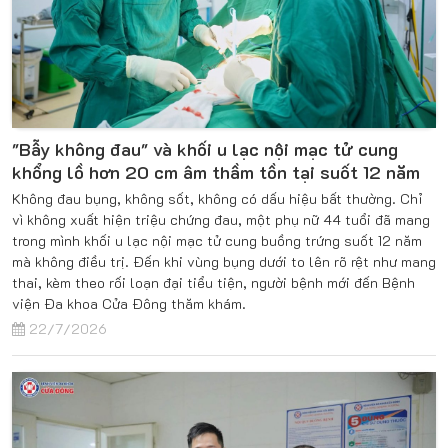
"Bẫy không đau" và khối u lạc nội mạc tử cung
khổng lồ hơn 20 cm âm thầm tồn tại suốt 12 năm
Không đau bụng, không sốt, không có dấu hiệu bất thường. Chỉ
vì không xuất hiện triệu chứng đau, một phụ nữ 44 tuổi đã mang
trong mình khối u lạc nội mạc tử cung buồng trứng suốt 12 năm
mà không điều trị. Đến khi vùng bụng dưới to lên rõ rệt như mang
thai, kèm theo rối loạn đại tiểu tiện, người bệnh mới đến Bệnh
viện Đa khoa Cửa Đông thăm khám.
22/7/2026