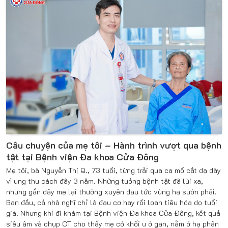
Câu chuyện của mẹ tôi – Hành trình vượt qua bệnh
tật tại Bệnh viện Đa khoa Cửa Đông
Mẹ tôi, bà Nguyễn Thị Q., 73 tuổi, từng trải qua ca mổ cắt dạ dày
vì ung thư cách đây 3 năm. Những tưởng bệnh tật đã lùi xa,
nhưng gần đây mẹ lại thường xuyên đau tức vùng hạ sườn phải.
Ban đầu, cả nhà nghĩ chỉ là đau cơ hay rối loạn tiêu hóa do tuổi
già. Nhưng khi đi khám tại Bệnh viện Đa khoa Cửa Đông, kết quả
siêu âm và chụp CT cho thấy mẹ có khối u ở gan, nằm ở hạ phân