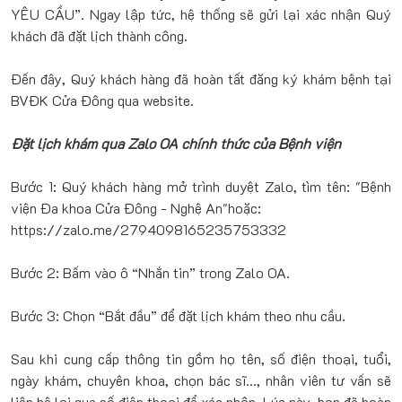
YÊU CẦU”. Ngay lập tức, hệ thống sẽ gửi lại xác nhận Quý
khách đã đặt lịch thành công.
Đến đây, Quý khách hàng đã hoàn tất đăng ký khám bệnh tại
BVĐK Cửa Đông qua website.
Đặt lịch khám qua Zalo OA chính thức của Bệnh viện
Bước 1: Quý khách hàng mở trình duyệt Zalo, tìm tên: "Bệnh
viện Đa khoa Cửa Đông - Nghệ An"hoặc:
https://zalo.me/2794098165235753332
Bước 2: Bấm vào ô “Nhắn tin” trong Zalo OA.
Bước 3: Chọn “Bắt đầu” để đặt lịch khám theo nhu cầu.
Sau khi cung cấp thông tin gồm họ tên, số điện thoại, tuổi,
ngày khám, chuyên khoa, chọn bác sĩ..., nhân viên tư vấn sẽ
liên hệ lại qua số điện thoại để xác nhận. Lúc này, bạn đã hoàn